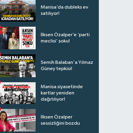
Manisa’da dubleks ev
satılıyor!
İlksen Özalper’e ‘parti
meclisi’ şoku!
Semih Balaban'a Yılmaz
Güney tepkisi!
Manisa siyasetinde
kartlar yeniden
dağıtılıyor!
İlksen Özalper
sessizliğini bozdu