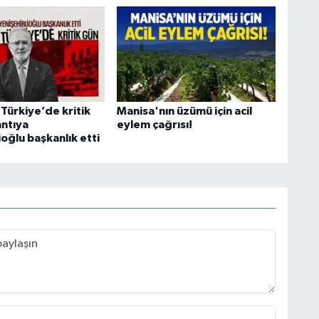
Türkiye’de kritik
Manisa'nın üzümü için acil
antıya
eylem çağrısı!
ioğlu başkanlık etti