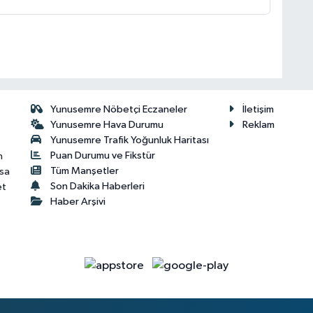
Yunusemre Nöbetçi Eczaneler
İletişim
Yunusemre Hava Durumu
Reklam
Yunusemre Trafik Yoğunluk Haritası
Puan Durumu ve Fikstür
n
Tüm Manşetler
isa
Son Dakika Haberleri
et
Haber Arşivi