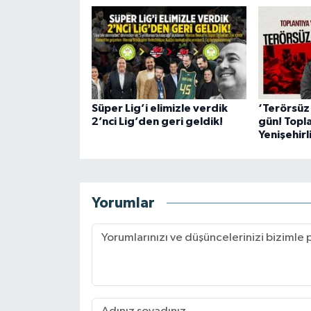
Süper Lig’i elimizle verdik
‘Terörsüz 
2’nci Lig’den geri geldik!
gün! Topl
Yenişehirl
Yorumlar