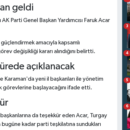
an geldi
ayı AK Parti Genel Başkan Yardımcısı Faruk Acar
3
da güçlendirmek amacıyla kapsamlı
v değişikliği kararı alındığını belirtti.
4
 sürede açıklanacak
e Karaman'da yeni il başkanları ile yönetim
5
ek görevlerine başlayacağını ifade etti.
ür
6
 başkanlarına da teşekkür eden Acar, Turgay
bugüne kadar parti teşkilatına sundukları