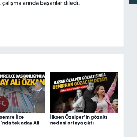
çalışmalarında başarılar diledi.
semre İlçe
İlksen Özalper'in gözaltı
'nda tek aday Ali
nedeni ortaya çıktı