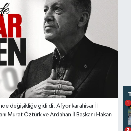
1
nde değişikliğe gidildi. Afyonkarahisar İl
kanı Murat Öztürk ve Ardahan İl Başkanı Hakan
2