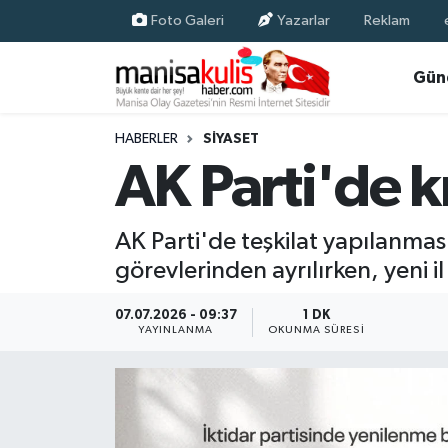
Foto Galeri
Yazarlar
Reklam
Asayiş
Yunusemre Nöbetçi Eczaneler
Gün
Ege Haberleri
Yunusemre Hava Durumu
HABERLER
SIYASET
AK Parti'de k
Ekonomi
Yunusemre Trafik Yoğunluk Haritası
Genel
Süper Lig Puan Durumu ve Fikstür
AK Parti'de teşkilat yapılanma
görevlerinden ayrılırken, yeni il
Gündem
Tüm Manşetler
07.07.2026 - 09:37
1 DK
Resmi İlan
Son Dakika Haberleri
YAYINLANMA
OKUNMA SÜRESI
Siyaset
Haber Arşivi
Spor