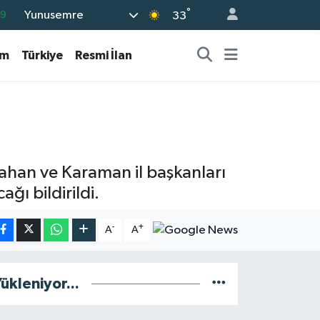
°
Yunusemre
69
33
06
am
Türkiye
Resmi İlan
.1
21
39
0
dahan ve Karaman il başkanları
ağı bildirildi.
-
+
A
A
ükleniyor...