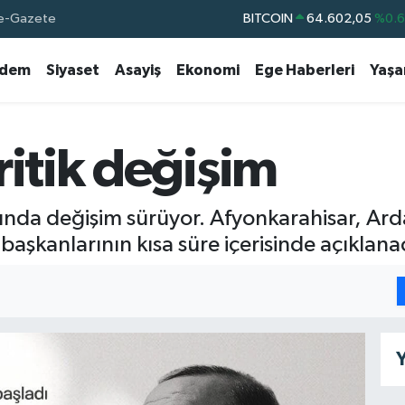
e-Gazete
BITCOIN
64.602,05
%0.
DOLAR
47,5986
%0.
dem
Siyaset
Asayiş
Ekonomi
Ege Haberleri
Yaş
EURO
55,0700
%0
STERLİN
64,2438
%0.
GRAM ALTIN
6518.23
%0.
ritik değişim
BİST100
13.703
%
sında değişim sürüyor. Afyonkarahisar, Ar
 başkanlarının kısa süre içerisinde açıklanac
Y