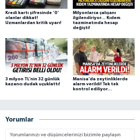
Kredi kartı şifresinde ‘0’
Milyonlarca çalışanı
olanlar dikkat!
ilgilendiriyor… Kıdem
Uzmanlardan kritik uyarı!
tazminatında hesap
değişti!
3 milyon TL’nin 32 günlük
Manisa’da zeytinliklerde
kazancı dudak uçuklattı!
alarm verildi! Tek tek
kontrol ediliyor…
Yorumlar