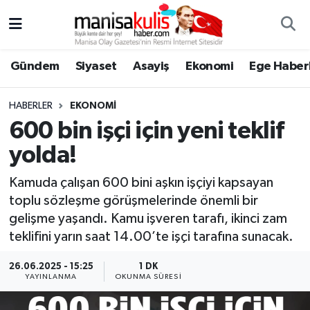
Asayiş
Yunusemre Nöbetçi Eczaneler
Gündem
Siyaset
Asayiş
Ekonomi
Ege Haberl
Ege Haberleri
Yunusemre Hava Durumu
HABERLER
EKONOMI
Ekonomi
Yunusemre Trafik Yoğunluk Haritası
600 bin işçi için yeni teklif
yolda!
Genel
Süper Lig Puan Durumu ve Fikstür
Kamuda çalışan 600 bini aşkın işçiyi kapsayan
Gündem
Tüm Manşetler
toplu sözleşme görüşmelerinde önemli bir
gelişme yaşandı. Kamu işveren tarafı, ikinci zam
Resmi İlan
Son Dakika Haberleri
teklifini yarın saat 14.00’te işçi tarafına sunacak.
Siyaset
Haber Arşivi
26.06.2025 - 15:25
1 DK
YAYINLANMA
OKUNMA SÜRESI
Spor