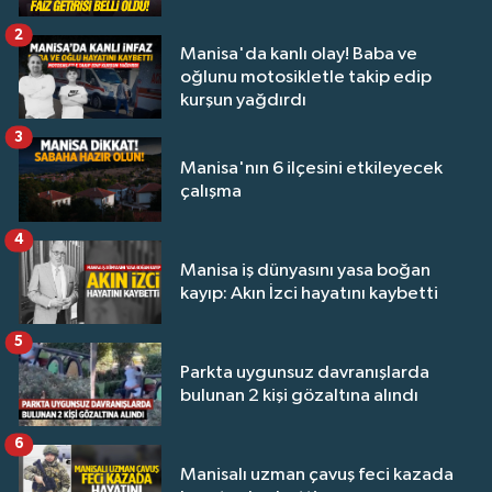
2
Manisa'da kanlı olay! Baba ve
oğlunu motosikletle takip edip
kurşun yağdırdı
3
Manisa'nın 6 ilçesini etkileyecek
çalışma
4
Manisa iş dünyasını yasa boğan
kayıp: Akın İzci hayatını kaybetti
5
Parkta uygunsuz davranışlarda
bulunan 2 kişi gözaltına alındı
6
Manisalı uzman çavuş feci kazada