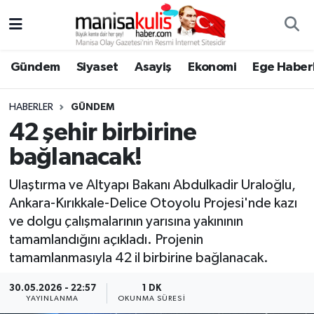
Asayiş
Yunusemre Nöbetçi Eczaneler
Gündem
Siyaset
Asayiş
Ekonomi
Ege Haberl
Ege Haberleri
Yunusemre Hava Durumu
HABERLER
GÜNDEM
Ekonomi
Yunusemre Trafik Yoğunluk Haritası
42 şehir birbirine
bağlanacak!
Genel
Süper Lig Puan Durumu ve Fikstür
Ulaştırma ve Altyapı Bakanı Abdulkadir Uraloğlu,
Gündem
Tüm Manşetler
Ankara-Kırıkkale-Delice Otoyolu Projesi'nde kazı
ve dolgu çalışmalarının yarısına yakınının
Resmi İlan
Son Dakika Haberleri
tamamlandığını açıkladı. Projenin
tamamlanmasıyla 42 il birbirine bağlanacak.
Siyaset
Haber Arşivi
30.05.2026 - 22:57
1 DK
YAYINLANMA
OKUNMA SÜRESI
Spor