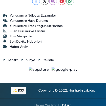
Yunusemre Nöbetçi Eczaneler
Yunusemre Hava Durumu
Yunusemre Trafik Yoğunluk Haritası
Puan Durumu ve Fikstür
Tüm Manşetler
Son Dakika Haberleri
Haber Arşivi
İletişim
Künye
Reklam
RSS
Copyright © 2022. Her hakkı saklıdır.
Haber Yazılımı:
TE Bilişim