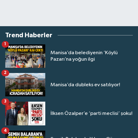
Trend Haberler
1
Manisa’da belediyenin ‘Köylü
Pazarı’na yoğun ilgi
2
Manisa’da dubleks ev satılıyor!
3
İlksen Özalper’e ‘parti meclisi’ şoku!
4