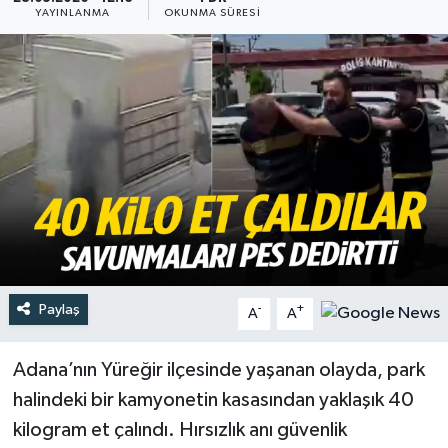
YAYINLANMA
OKUNMA SÜRESI
Türkiye
Yaşam
Paylaş
-
+
A
A
Adana’nın Yüreğir ilçesinde yaşanan olayda, park
halindeki bir kamyonetin kasasından yaklaşık 40
kilogram et çalındı. Hırsızlık anı güvenlik