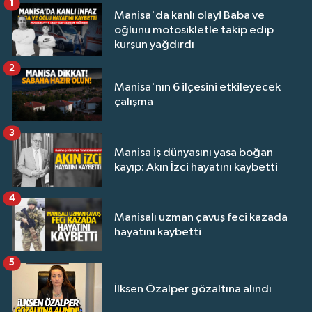
1
Manisa'da kanlı olay! Baba ve
oğlunu motosikletle takip edip
kurşun yağdırdı
2
Manisa'nın 6 ilçesini etkileyecek
çalışma
3
Manisa iş dünyasını yasa boğan
kayıp: Akın İzci hayatını kaybetti
4
Manisalı uzman çavuş feci kazada
hayatını kaybetti
5
İlksen Özalper gözaltına alındı