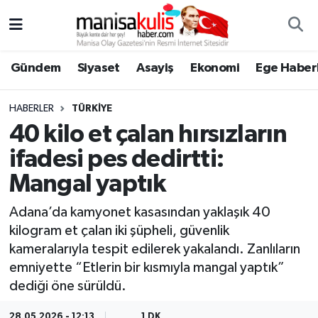
Asayiş
Yunusemre Nöbetçi Eczaneler
Gündem
Siyaset
Asayiş
Ekonomi
Ege Haberl
Ege Haberleri
Yunusemre Hava Durumu
HABERLER
TÜRKIYE
Ekonomi
Yunusemre Trafik Yoğunluk Haritası
40 kilo et çalan hırsızların
ifadesi pes dedirtti:
Genel
Süper Lig Puan Durumu ve Fikstür
Mangal yaptık
Gündem
Tüm Manşetler
Adana’da kamyonet kasasından yaklaşık 40
kilogram et çalan iki şüpheli, güvenlik
Resmi İlan
Son Dakika Haberleri
kameralarıyla tespit edilerek yakalandı. Zanlıların
emniyette “Etlerin bir kısmıyla mangal yaptık”
Siyaset
Haber Arşivi
dediği öne sürüldü.
Spor
28.05.2026 - 12:13
1 DK