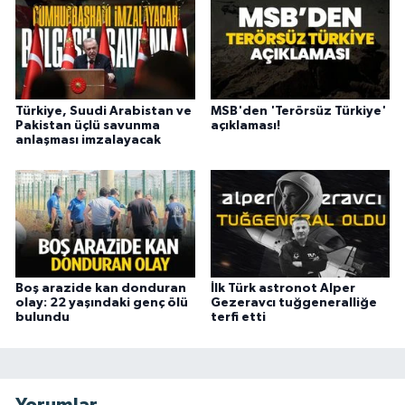
Türkiye, Suudi Arabistan ve
MSB'den 'Terörsüz Türkiye'
Pakistan üçlü savunma
açıklaması!
anlaşması imzalayacak
Boş arazide kan donduran
İlk Türk astronot Alper
olay: 22 yaşındaki genç ölü
Gezeravcı tuğgeneralliğe
bulundu
terfi etti